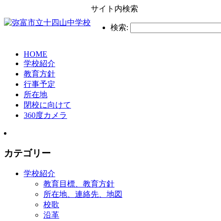
サイト内検索
検索:
HOME
学校紹介
教育方針
行事予定
所在地
閉校に向けて
360度カメラ
カテゴリー
学校紹介
教育目標、教育方針
所在地、連絡先、地図
校歌
沿革