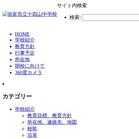
サイト内検索
検索:
HOME
学校紹介
教育方針
行事予定
所在地
閉校に向けて
360度カメラ
カテゴリー
学校紹介
教育目標、教育方針
所在地、連絡先、地図
校歌
沿革