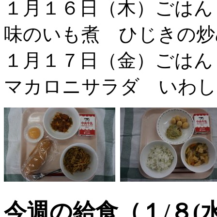
１月１６日（木）ごはん
味のいも煮 ひじきの炒
１月１７日（金）ごは
マカロニサラダ いわし
今週の給食（１/８(