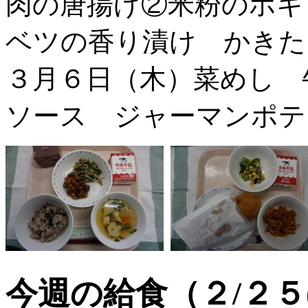
肉の唐揚げ②米粉のホキ
ベツの香り漬け かきた
３月６日（木）菜めし 
ソース ジャーマンポテ
今週の給食（２/２５