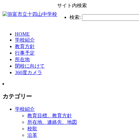
サイト内検索
検索:
HOME
学校紹介
教育方針
行事予定
所在地
閉校に向けて
360度カメラ
カテゴリー
学校紹介
教育目標、教育方針
所在地、連絡先、地図
校歌
沿革