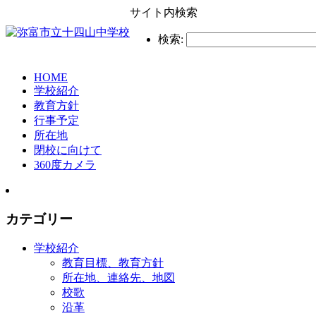
サイト内検索
検索:
HOME
学校紹介
教育方針
行事予定
所在地
閉校に向けて
360度カメラ
カテゴリー
学校紹介
教育目標、教育方針
所在地、連絡先、地図
校歌
沿革