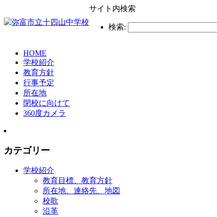
サイト内検索
検索:
HOME
学校紹介
教育方針
行事予定
所在地
閉校に向けて
360度カメラ
カテゴリー
学校紹介
教育目標、教育方針
所在地、連絡先、地図
校歌
沿革